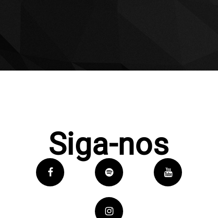
Siga-nos